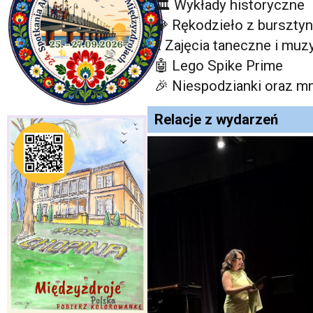
🏛 Wykłady historyczne
💎 Rękodzieło z burszty
💃 Zajęcia taneczne i mu
🤖 Lego Spike Prime
🎉 Niespodzianki oraz m
Relacje z wydarzeń