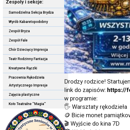
Zespoły i sekcje:
Samodzielna Sekcja Brydża
Wyrób Kabaretopodobny
Zespół Bryza
Zespół Fale
Chór Dziecięcy Impresja
Teatr Rodzinny Fantazja
Kreatywne Rączki
Pracownia Rękodzieła
Drodzy rodzice! Startuje
Artystycznego Impresje
link do zapisów:
https:/
Zajęcia plastyczne
w programie:
Koło Teatralne ''Magia''
🖐 Warsztaty rękodzieła
🪙 Bicie monet pamiątk
🎬 Wyjście do kina 7D