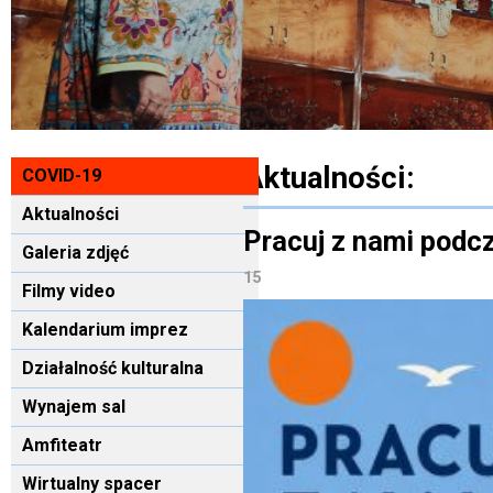
Aktualności:
COVID-19
Aktualności
Pracuj z nami podc
Galeria zdjęć
15
Filmy video
Kalendarium imprez
Działalność kulturalna
Wynajem sal
Amfiteatr
Wirtualny spacer